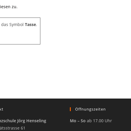
iesen zu.
e das Symbol
Tasse
.
kt
Öffnungszeiten
zschule Jörg Henseling
Mo – So
ab 17.00 Uhr
ätsstrasse 61