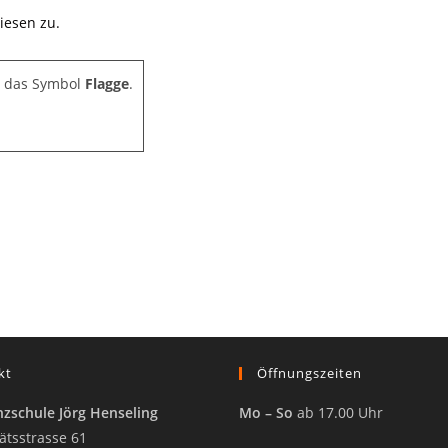
iesen zu.
e das Symbol
Flagge
.
kt
Öffnungszeiten
zschule Jörg Henseling
Mo – So
ab 17.00 Uhr
ätsstrasse 61