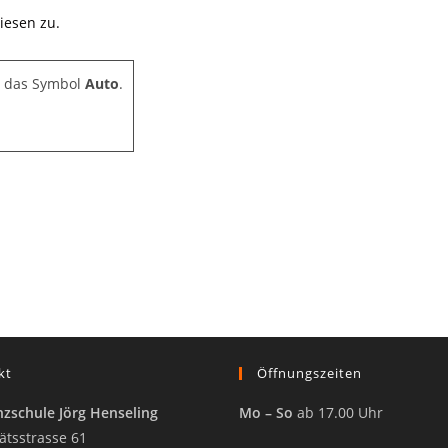
iesen zu.
e das Symbol
Auto
.
kt
Öffnungszeiten
zschule Jörg Henseling
Mo – So
ab 17.00 Uhr
ätsstrasse 61